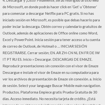
4. Descargar y ¡Listo! Finalmente, serás redirigido al sitio web
de Microsoft, en donde podrás hacer click en ‘Get’ u ‘Obtener’
para comenzar a descargar Netflix para PC gratis. Si no has
iniciado sesión en Microsoft, es posible que debas hacerlo para
poder inciar la descarga. Obtén correo y calendario gratuitos de
Outlook, además de aplicaciones de Office online como Word,
Excel y PowerPoint. Inicia sesión para tener acceso a tu cuenta
de correo de Outlook, de Hotmail o … INICIAR SESIÓN
REGISTRARSE. Cerrar sesión; EN. AR ZH-CN NL EN FR DE IW
IT PT RU ES. Inicio » Descargar. DESCARGAS DE EMAZE.
Reproducir presentaciones sin conexión con el visor de Emaze
Descargue e instale el visor de Emaze en su computadora para
ver los archivos de presentación de Emaze sin conexión. a. Inicio
de sesión. Select your language Buscar Mobile main navigation.
Productos. Plataforma Empiece gratis Prueba Gratuita de 30
días. Acceso inmediato. No necesita tarjeta de crédito. ¿Está