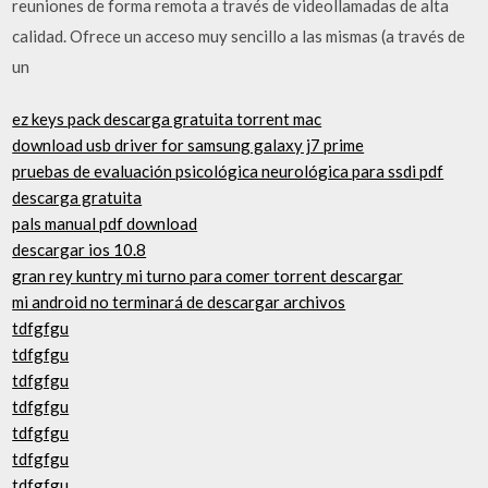
reuniones de forma remota a través de videollamadas de alta
calidad. Ofrece un acceso muy sencillo a las mismas (a través de
un
ez keys pack descarga gratuita torrent mac
download usb driver for samsung galaxy j7 prime
pruebas de evaluación psicológica neurológica para ssdi pdf
descarga gratuita
pals manual pdf download
descargar ios 10.8
gran rey kuntry mi turno para comer torrent descargar
mi android no terminará de descargar archivos
tdfgfgu
tdfgfgu
tdfgfgu
tdfgfgu
tdfgfgu
tdfgfgu
tdfgfgu