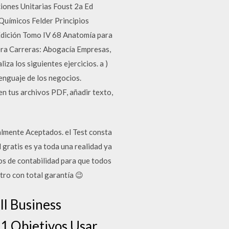
iones Unitarias Foust 2a Ed
Químicos Felder Principios
Edición Tomo IV 68 Anatomía para
era Carreras: Abogacía Empresas,
 los siguientes ejercicios. a )
lenguaje de los negocios.
en tus archivos PDF, añadir texto,
almente Aceptados. el Test consta
 gratis es ya toda una realidad ya
os de contabilidad para que todos
ro con total garantía 😉
ll Business
-1 Objetivos Usar