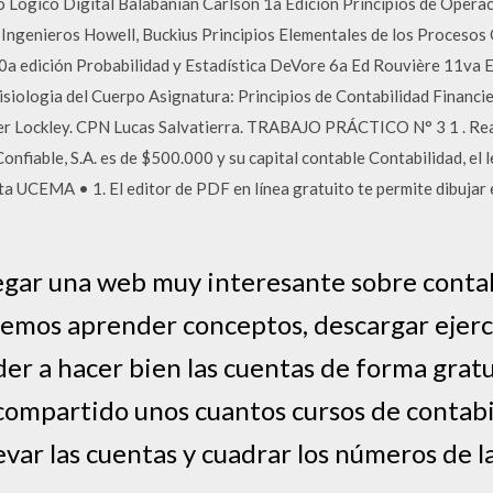
 Lógico Digital Balabanian Carlson 1a Edición Principios de Operac
Ingenieros Howell, Buckius Principios Elementales de los Procesos 
0a edición Probabilidad y Estadística DeVore 6a Ed Rouvière 11va 
siologia del Cuerpo Asignatura: Principios de Contabilidad Financi
 Lockley. CPN Lucas Salvatierra. TRABAJO PRÁCTICO N° 3 1 . Realiza
Confiable, S.A. es de $500.000 y su capital contable Contabilidad, el 
a UCEMA • 1. El editor de PDF en línea gratuito te permite dibujar 
egar una web muy interesante sobre contabi
emos aprender conceptos, descargar ejerc
er a hacer bien las cuentas de forma gratu
ompartido unos cuantos cursos de contabil
evar las cuentas y cuadrar los números de l