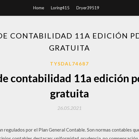
Home
Loring415
Dryer39519
 DE CONTABILIDAD 11A EDICIÓN P
GRATUITA
TYSDAL74687
de contabilidad 11a edición 
gratuita
26.05.2021
án regulados por el Plan General Contable. Son normas contables que 
ncipios contables destacan: uniformidad, prudencia, no compensación 