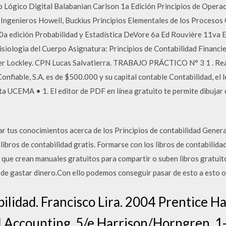
 Lógico Digital Balabanian Carlson 1a Edición Principios de Operac
Ingenieros Howell, Buckius Principios Elementales de los Procesos 
0a edición Probabilidad y Estadística DeVore 6a Ed Rouvière 11va 
siologia del Cuerpo Asignatura: Principios de Contabilidad Financi
 Lockley. CPN Lucas Salvatierra. TRABAJO PRÁCTICO N° 3 1 . Realiza
Confiable, S.A. es de $500.000 y su capital contable Contabilidad, el 
a UCEMA • 1. El editor de PDF en línea gratuito te permite dibujar 
nar tus conocimientos acerca de los Principios de contabilidad Gener
ibros de contabilidad gratis. Formarse con los libros de contabilidad
 que crean manuales gratuitos para compartir o suben libros gratuit
e gastar dinero.Con ello podemos conseguir pasar de esto a esto ot
ilidad. Francisco Lira. 2004 Prentice Ha
l Accounting, 5/e Harrison/Horngren. 1