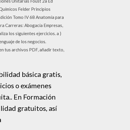
iones Unitarias Foust 2a Ed
Químicos Felder Principios
Edición Tomo IV 68 Anatomía para
era Carreras: Abogacía Empresas,
 los siguientes ejercicios. a )
lenguaje de los negocios.
en tus archivos PDF, añadir texto,
lidad básica gratis,
icios o exámenes
ita.. En Formación
idad gratuitos, así
a