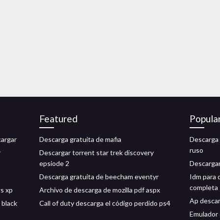
Featured
Popula
cargar
Descarga gratuita de mafia
Descarga 
ruso
r
Descargar torrent star trek discovery
epsiode 2
Descargar 
Descarga gratuita de beecham eventyr
Idm para d
completa
s xp
Archivo de descarga de mozilla pdf aspx
Ap descarg
 black
Call of duty descarga el código perdido ps4
Emulador 