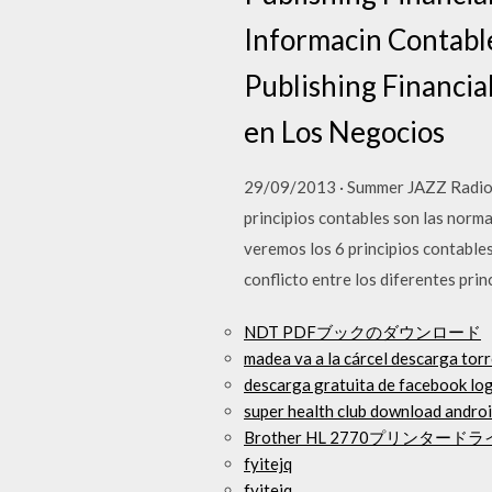
Informacin Contable
Publishing Financia
en Los Negocios
29/09/2013 · Summer JAZZ Radio 
principios contables son las norma
veremos los 6 principios contable
conflicto entre los diferentes prin
NDT PDFブックのダウンロード
madea va a la cárcel descarga tor
descarga gratuita de facebook log
super health club download andro
Brother HL 2770プリンタ
fyitejq
fyitejq