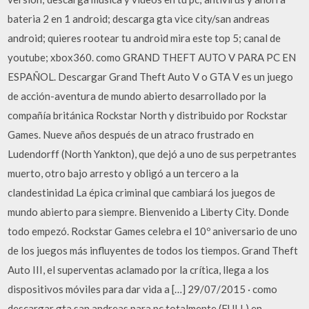
bateria 2 en 1 android; descarga gta vice city/san andreas
android; quieres rootear tu android mira este top 5; canal de
youtube; xbox360. como GRAND THEFT AUTO V PARA PC EN
ESPAÑOL. Descargar Grand Theft Auto V o GTA V es un juego
de acción-aventura de mundo abierto desarrollado por la
compañía británica Rockstar North y distribuido por Rockstar
Games. Nueve años después de un atraco frustrado en
Ludendorff (North Yankton), que dejó a uno de sus perpetrantes
muerto, otro bajo arresto y obligó a un tercero a la
clandestinidad La épica criminal que cambiará los juegos de
mundo abierto para siempre. Bienvenido a Liberty City. Donde
todo empezó. Rockstar Games celebra el 10º aniversario de uno
de los juegos más influyentes de todos los tiempos. Grand Theft
Auto III, el superventas aclamado por la crítica, llega a los
dispositivos móviles para dar vida a […] 29/07/2015 · como
descargar gta san andreas para pc totalmente (FULL) en