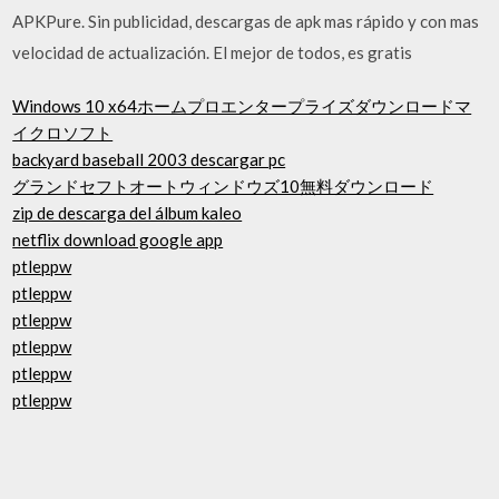
APKPure. Sin publicidad, descargas de apk mas rápido y con mas
velocidad de actualización. El mejor de todos, es gratis
Windows 10 x64ホームプロエンタープライズダウンロードマ
イクロソフト
backyard baseball 2003 descargar pc
グランドセフトオートウィンドウズ10無料ダウンロード
zip de descarga del álbum kaleo
netflix download google app
ptleppw
ptleppw
ptleppw
ptleppw
ptleppw
ptleppw