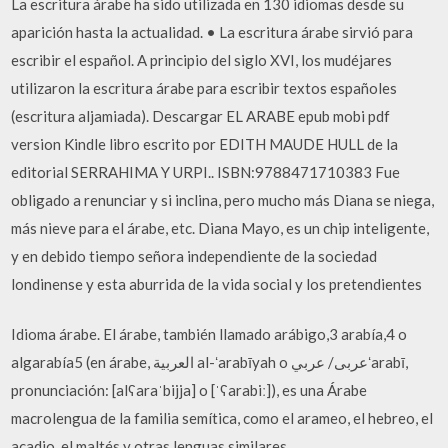
La escritura árabe ha sido utilizada en 130 idiomas desde su
aparición hasta la actualidad. • La escritura árabe sirvió para
escribir el español. A principio del siglo XVI, los mudéjares
utilizaron la escritura árabe para escribir textos españoles
(escritura aljamiada). Descargar EL ARABE epub mobi pdf
version Kindle libro escrito por EDITH MAUDE HULL de la
editorial SERRAHIMA Y URPI.. ISBN:9788471710383 Fue
obligado a renunciar y si inclina, pero mucho más Diana se niega,
más nieve para el árabe, etc. Diana Mayo, es un chip inteligente,
y en debido tiempo señora independiente de la sociedad
londinense y esta aburrida de la vida social y los pretendientes
Idioma árabe. El árabe, también llamado arábigo,3 arabía,4 o
algarabía5 (en árabe, ‫ اﻟﻌﺮﺑﻴﺔ‬al-ʻarabīyah o ‫ﻋﺮﺑﻰ‬/‫ ﻋﺮﺑﻲ‬ʻarabī,
pronunciación: [alʕaraˈbijja] o [ˈʕarabiː]), es una Árabe
macrolengua de la familia semítica, como el arameo, el hebreo, el
acadio, el maltés y otras lenguas similares.