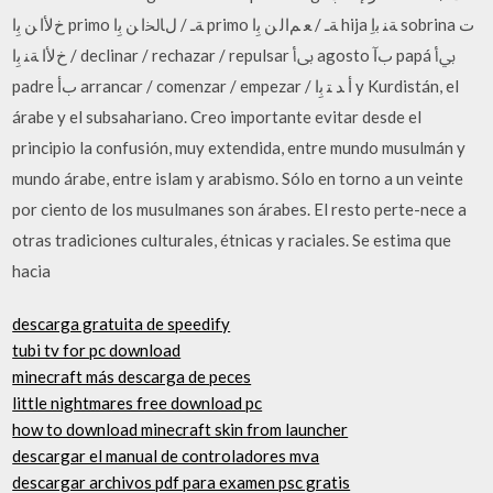
ﺥﻷﺍ ﻦ ﺑِﺍ primo ﺔـ / ﻝﺎﳋﺍ ﻦ ﺑِﺍ primo ﺔـ / ﻌ ﻢﺍﻟ ﻦ ﺑِﺍ hija ﺔﻨ ﺑﺍِ sobrina ﺕ
/ ﺥﻷﺍ ﺔﻨ ﺑِﺍ declinar / rechazar / repulsar ﰉﺃ agosto ﺏﺁ papá ﰊﺃ
padre ﺏﺃ arrancar / comenzar / empezar / ﺃ ﺪ ﺘ ﺑِﺍ y Kurdistán, el
árabe y el subsahariano. Creo importante evitar desde el
principio la confusión, muy extendida, entre mundo musulmán y
mundo árabe, entre islam y arabismo. Sólo en torno a un veinte
por ciento de los musulmanes son árabes. El resto perte-nece a
otras tradiciones culturales, étnicas y raciales. Se estima que
hacia
descarga gratuita de speedify
tubi tv for pc download
minecraft más descarga de peces
little nightmares free download pc
how to download minecraft skin from launcher
descargar el manual de controladores mva
descargar archivos pdf para examen psc gratis