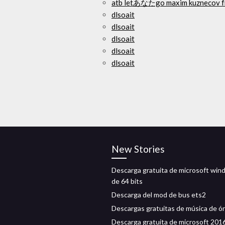
atb letあなたgo maxim kuznecov f
dlsoait
dlsoait
dlsoait
dlsoait
dlsoait
New Stories
Descarga gratuita de microsoft win
de 64 bits
Descarga del mod de bus ets2
Descargas gratuitas de música de ó
Descarga gratuita de microsoft 201