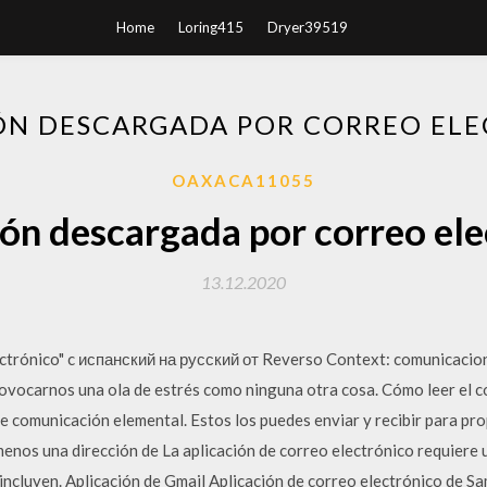
Home
Loring415
Dryer39519
ÓN DESCARGADA POR CORREO EL
OAXACA11055
ión descargada por correo ele
13.12.2020
ctrónico" c испанский на русский от Reverso Context: comunicacion
ovocarnos una ola de estrés como ninguna otra cosa. Cómo leer el c
e comunicación elemental. Estos los puedes enviar y recibir para pr
menos una dirección de La aplicación de correo electrónico requiere 
ncluyen. Aplicación de Gmail Aplicación de correo electrónico de S