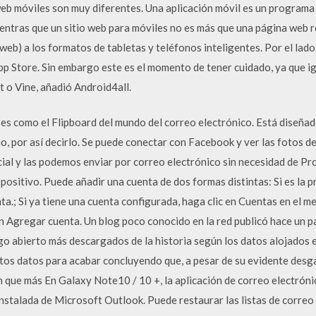
web móviles son muy diferentes. Una aplicación móvil es un programa 
ientras que un sitio web para móviles no es más que una página web r
 web) a los formatos de tabletas y teléfonos inteligentes. Por el lad
pp Store. Sin embargo este es el momento de tener cuidado, ya que ig
t o Vine, añadió Android4all.
 es como el Flipboard del mundo del correo electrónico. Está diseñad
o, por así decirlo. Se puede conectar con Facebook y ver las fotos de
ocial y las podemos enviar por correo electrónico sin necesidad de Pr
positivo. Puede añadir una cuenta de dos formas distintas: Si es la p
ta.; Si ya tiene una cuenta configurada, haga clic en Cuentas en el me
en Agregar cuenta. Un blog poco conocido en la red publicó hace un 
igo abierto más descargados de la historia según los datos alojados 
tos datos para acabar concluyendo que, a pesar de su evidente desga
 que más En Galaxy Note10 / 10 +, la aplicación de correo electróni
 instalada de Microsoft Outlook. Puede restaurar las listas de correo