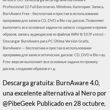
Professional 12 Full Бесплатно. Windows. Категория: Запись.
BurnAware Free - бесплатная и простая в использовании
программа для записи CD, DVD и Blu-ray дисков. Позволяет
выполнять все основные задачи по записи: создание и прожиг
образов, запись аудиодисков из файлов WAV 8/10 (9 votos) -
Descargar BurnAware para PC Última Versión Gratis.
BurnAware — бесплатная и простая в использовании
программа для записи оптических дисков: CD, DVD и Blu-ray.
Free-версия выполняет все основные задачи по прожигу
дисков, созданию образов и т.д.
Descarga gratuita: BurnAware 4.0,
una excelente alternativa al Nero por
@PibeGeek Publicado en 28 octubre,