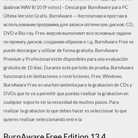
файлов WAV 8/10 (9 votos) - Descargar BurnAware para PC
Última Versión Gratis. BurnAware — бесплатная и простая в
использовании программа для записи оптических дисков: CD,
DVD и Blu-ray. Free-версия выполняет все основные задачи
по прожигу дисков, созданию образов и т.д. BurnAware Free se
puede descargar y utilizar de forma gratuita. BurnAware
Premium y Profesional están disponibles para una evaluación
gratuita de 10 días. Durante este período de prueba, BurnAware
funcionará sin limitaciones o restricciones. Free. Windows.
BurnAware Free es una herramienta para la grabacion de CDs y
DVDs que te va a permitir que puedas realizar la grabacion en
cualquier soporte sin la necesidad de muchos pasos. Para
realizar la grabacion lo que debes hacer es seleccionar lo que
quieres realizar seleccionando entre la
BurnAware Free Edition 13.4