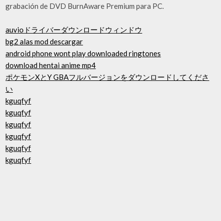
grabación de DVD BurnAware Premium para PC.
auvioドライバーダウンロードウィンドウ
bg2 alas mod descargar
android phone wont play downloaded ringtones
download hentai anime mp4
ポケモンXとY GBAフルバージョンをダウンロードしてくださ
い
kguqfyf
kguqfyf
kguqfyf
kguqfyf
kguqfyf
kguqfyf