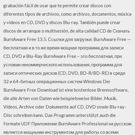
grabación fácil de usar que te permite crear discos con
diferentes tipos de archivos, como archivos, documentos, música
y vídeos en CD, DVD y discos Blu-ray. También puede crear
discos de arranque o multisesión, de alta calidad CD de Скачать
BurnAware Free 13.5. Ссылки для загрузки: BurnAware Free —
бесплатная и в то же время мощная программа для записи
CD, DVD и Blu-Ray BurnAware Free – это бесплатная, при
условии некоммерческого использования, программа для
записи оптических дисков (CD, DVD, BD-R/BD-RE) в среде
32 и 64-битных операционных систем Windows Der
BurnAware Free Download ist eine kostenlose Brennsoftware,
die alle Arten von Daten wie beispielsweise Bilder, Musik,
Videos, Archive oder Dokumente auf CD, DVD sowie Blu-ray-
Disc schreiben kann. Das Programm unterstützt auch die
Formate UDF Приложение BurnAware Professional на русском
является мощными инструментом для работы со всеми