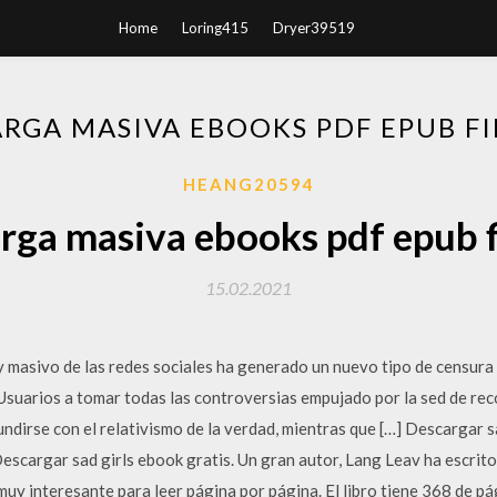
Home
Loring415
Dryer39519
RGA MASIVA EBOOKS PDF EPUB F
HEANG20594
rga masiva ebooks pdf epub f
15.02.2021
e y masivo de las redes sociales ha generado un nuevo tipo de censura
 Usuarios a tomar todas las controversias empujado por la sed de rec
ndirse con el relativismo de la verdad, mientras que […] Descargar s
escargar sad girls ebook gratis. Un gran autor, Lang Leav ha escrito E
 muy interesante para leer página por página. El libro tiene 368 de p