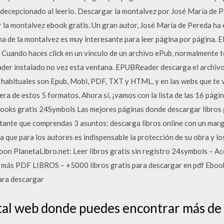
 decepcionado al leerlo. Descargar la montalvez por José María de 
a montalvez ebook gratis. Un gran autor, José María de Pereda ha es
a de la montalvez es muy interesante para leer página por página. El
Cuando haces click en un vinculo de un archivo ePub, normalmente t
er instalado no vez esta ventana. EPUBReader descarga el archivo, 
ás habituales son Epub, Mobi, PDF, TXT y HTML, y en las webs que te 
era de estos 5 formatos. Ahora sí, ¡vamos con la lista de las 16 pági
books gratis 24Symbols Las mejores páginas donde descargar libros 
ortante que comprendas 3 asuntos: descarga libros online con un marg
da que para los autores es indispensable la protección de su obra y l
n PlanetaLibro.net: Leer libros gratis sin registro 24symbols – Acc
ho más PDF LIBROS – +5000 libros gratis para descargar en pdf Ebo
para descargar
tal web donde puedes encontrar más de 