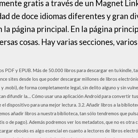
mente gratis a través de un Magnet Lin
dad de doce idiomas diferentes y gran di
n la página principal. En la página princi
rsas cosas. Hay varias secciones, varios 
os PDF y EPUB. Más de 50.000 libros para descargar en tu kindle, ta
ince sites desde los que poder descargar millones de libros electróni
 y .mobi), de forma completamente legal, sin delito alguno y sin vuln
uscan difundir la… Cómo usar una aplicación Android para convertir 
 dispositivo para una mejor lectura. 3.2. Añadir libros a la bibliote
emos añadir libros a nuestra biblioteca, tan sólo tendremos que puls
s o de pago). Además podremos ver los metadatos, que no es otra cos
rgar ebooks es algo esencial en cuanto a lectores de libros electrón