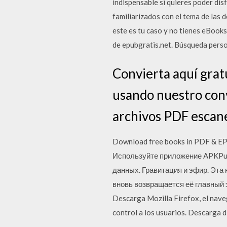
indispensable si quieres poder dis
familiarizados con el tema de las 
este es tu caso y no tienes eBook
de epubgratis.net. Búsqueda pers
Convierta aquí grat
usando nuestro conv
archivos PDF escan
Download free books in PDF & EPU
Используйте приложение APKPur
данных. Гравитация и эфир. Эта 
вновь возвращается её главный 
Descarga Mozilla Firefox, el naveg
control a los usuarios. Descarga d