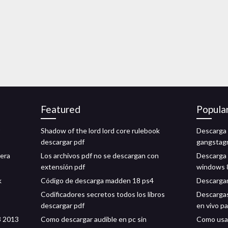
Featured
Popula
Shadow of the lord lord core rulebook
Descarga 
descargar pdf
gangstag
dera
Los archivos pdf no se descargan con
Descarga g
extensión pdf
windows 
k
Código de descarga madden 18 ps4
Descargar
Codificadores secretos todos los libros
Descargas 
descargar pdf
en vivo p
3 2013
Como descargar audible en pc sin
Como usa