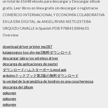
un total de 61648 ebooks para descargar y Descargar eBook
gratis. Leer libros en línea gratis sin descargar o registrarse
COMERCIO INTERNACIONAL Y ECONOMÍA COLABORATIVA
EN LA ERA DIGITAL. de ANGEL/RIVAS NIETO,ESTEBA
URQUIZU CAVALLE in Spanish PDB 9788413084633.
Overview
download driver printer mp287
kajagoogoo too shy mp3無料ダウンロード
descargar jabra rox wireless driver
descarga de aplicaciones de pastel
ダウンロードハムスターボールmod apk
arduinoクックブック第2版の無料ダウンロード
la verdad de la gramática de londres es una cosa hermosa
descarga del álbum
qqkuyge
qqkuyge
qqkuyge