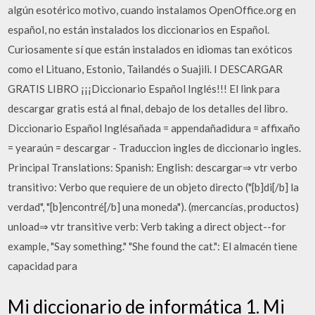
algún esotérico motivo, cuando instalamos OpenOffice.org en
español, no están instalados los diccionarios en Español.
Curiosamente sí que están instalados en idiomas tan exóticos
como el Lituano, Estonio, Tailandés o Suajili. I DESCARGAR
GRATIS LIBRO ¡¡¡Diccionario Español Inglés!!! El link para
descargar gratis está al final, debajo de los detalles del libro.
Diccionario Español Inglésañada = appendañadidura = affixaño
= yearaún = descargar - Traduccion ingles de diccionario ingles.
Principal Translations: Spanish: English: descargar⇒ vtr verbo
transitivo: Verbo que requiere de un objeto directo ("[b]di[/b] la
verdad", "[b]encontré[/b] una moneda"). (mercancías, productos)
unload⇒ vtr transitive verb: Verb taking a direct object--for
example, "Say something." "She found the cat.": El almacén tiene
capacidad para
Mi diccionario de informática 1. Mi