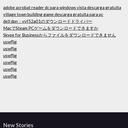
adobe acrobat reader dc para windows vista descarga gratuita
village town building game descarga gratuita para pc
dell dpn：vvf52a01のダウンロードドライバー
MacでSteam PCゲームをダウンロードできますか
Skype for Businessからファイルをダウンロードできません
uswfljg
uswfljg
uswfljg
uswfljg
uswfljg
uswfljg
New Stories