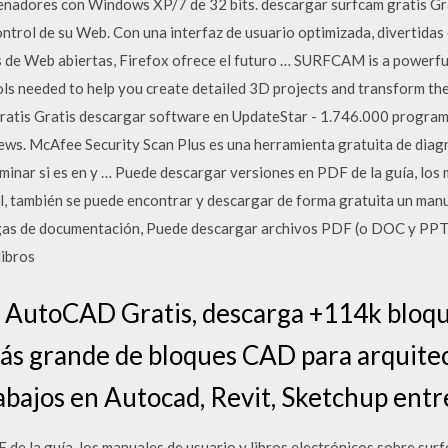
enadores con Windows XP/7 de 32 bits. descargar surfcam gratis Gr
ntrol de su Web. Con una interfaz de usuario optimizada, divertidas 
s de Web abiertas, Firefox ofrece el futuro … SURFCAM is a powerfu
ools needed to help you create detailed 3D projects and transform th
ratis Gratis descargar software en UpdateStar - 1.746.000 progra
ws. McAfee Security Scan Plus es una herramienta gratuita de diag
minar si es en y … Puede descargar versiones en PDF de la guía, los 
, también se puede encontrar y descargar de forma gratuita un manua
rgas de documentación, Puede descargar archivos PDF (o DOC y PPT
libros
 AutoCAD Gratis, descarga +114k bloque
ás grande de bloques CAD para arquitec
abajos en Autocad, Revit, Sketchup entre
de la guía, los manuales de usuario y libros electrónicos sobre sur