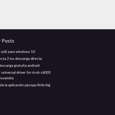
r Posts
 pdf, para windows 10
ecta 2 iso descarga directa
descarga gratuita android
universal driver for ricoh c6003
yosemite
e la aplicación ppsspp little big