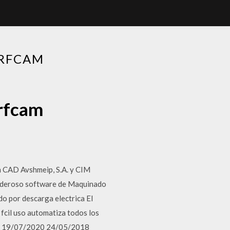
URFCAM
urfcam
m CAD Avshmeip, S.A. y CIM
poderoso software de Maquinado
o por descarga electrica El
fcil uso automatiza todos los
cin. 19/07/2020 24/05/2018