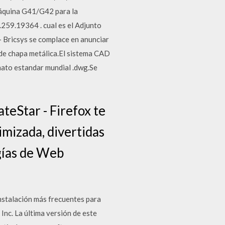
máquina G41/G42 para la
259.19364 . cual es el Adjunto
 Bricsys se complace en anunciar
 de chapa metálica.El sistema CAD
mato estandar mundial .dwg.Se
teStar - Firefox te
imizada, divertidas
gías de Web
nstalación más frecuentes para
nc. La última versión de este