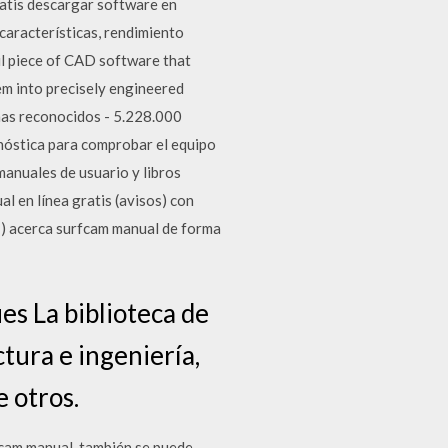
atis descargar software en
características, rendimiento
l piece of CAD software that
em into precisely engineered
mas reconocidos - 5.228.000
nóstica para comprobar el equipo
manuales de usuario y libros
l en línea gratis (avisos) con
) acerca surfcam manual de forma
s La biblioteca de
tura e ingeniería,
 otros.
fcam manual, también se puede