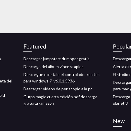
Featured
Popula
s
Descargar jumpstart dumpper gratis
Descargar
Descarga del álbum vince staples
Alerta dir
Descargue e instale el controlador realtek
Fl studio 
eta del
para windows 7, v6.0.1.5936
Descargar 
Descargar videos de periscopio a la pc
para mac 
oid
Gurps magic cuarta edición pdf descarga
Descarga d
gratuita -amazon
planet 3
New