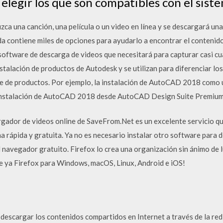
e elegir los que son compatibles con el sist
ca una canción, una película o un video en línea y se descargará una 
da contiene miles de opciones para ayudarlo a encontrar el contenido
software de descarga de videos que necesitará para capturar casi cua
stalación de productos de Autodesk y se utilizan para diferenciar l
e de productos. Por ejemplo, la instalación de AutoCAD 2018 como u
a instalación de AutoCAD 2018 desde AutoCAD Design Suite Premiu
rgador de videos online de SaveFrom.Net es un excelente servicio qu
 rápida y gratuita. Ya no es necesario instalar otro software para 
l navegador gratuito. Firefox lo crea una organización sin ánimo de 
ue ya Firefox para Windows, macOS, Linux, Android e iOS!
descargar los contenidos compartidos en Internet a través de la re