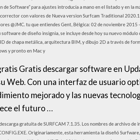
 de Software” para ajustes introducía a mano en el listado y en la 
corrector con valores de Nueva version Surfcam Traditional 2020.1.
dores @JMC. tu que entiendes Gent, Bélgica: 02 de noviembre 2015 –
 software de diseño insignia, se incluye desde hoy su nuevo módulo
3D de chapa metálica, arquitectura BIM, y dibujo 2D a través de for
ows y pronto en Mac y
ratis Gratis descargar software en Upda
su Web. Con una interfaz de usuario opt
ndimiento mejorado y las nuevas tecnolo
rece el futuro …
 descarga gratuita de SURFCAM 7.1.35. Los nombres de archivo de i
ONFIG.EXE. Originariamente, esta herramienta la diseñó Surfware, I