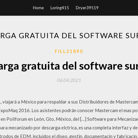
Home
Loring415
Dryer39519
RGA GRATUITA DEL SOFTWARE S
FILL21890
rga gratuita del software s
06.04.2021
, viajará a México para respaldar a sus Distribuidores de Masterca
to ExpoMaq 2016. Los asistentes podrán conocer Mastercam el mas 
 en Poliforum en León, Gto, México, del […] Software para Mecanizad
ara mecanizado por descarga elctrica, es una completa interfaz y de 
ectrodos de EDM, incluidos el diseo, gestin, documentacin y fabrica