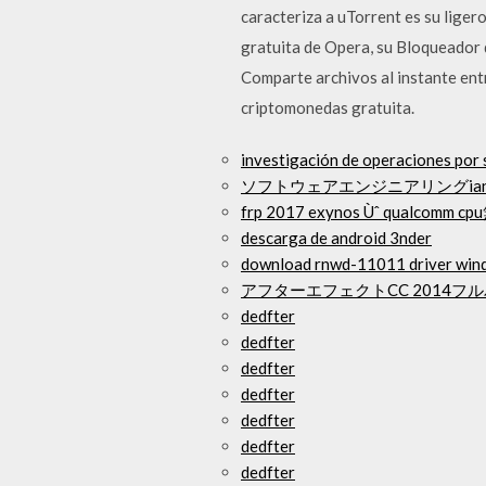
caracteriza a uTorrent es su lige
gratuita de Opera, su Bloqueador 
Comparte archivos al instante entr
criptomonedas gratuita.
investigación de operaciones por 
ソフトウェアエンジニアリングian som
frp 2017 exynos Ùˆ qualcom
descarga de android 3nder
download rnwd-11011 driver win
アフターエフェクトCC 2014
dedfter
dedfter
dedfter
dedfter
dedfter
dedfter
dedfter