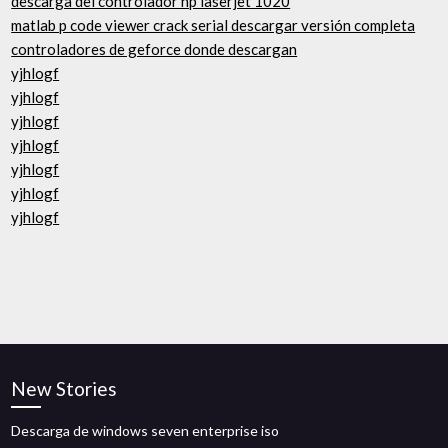
descarga del controlador hp laserjet 1020
matlab p code viewer crack serial descargar versión completa
controladores de geforce donde descargan
yjhlogf
yjhlogf
yjhlogf
yjhlogf
yjhlogf
yjhlogf
yjhlogf
New Stories
Descarga de windows seven enterprise iso