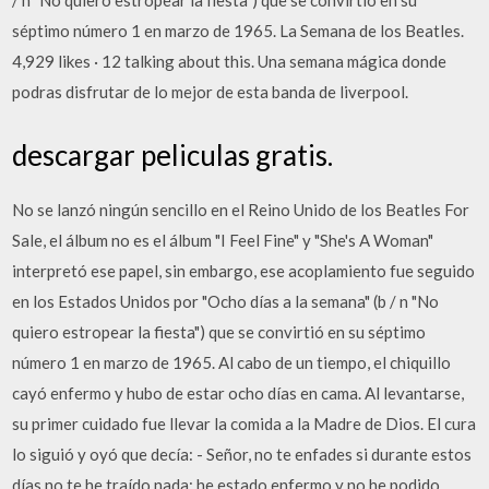
/ n "No quiero estropear la fiesta") que se convirtió en su
séptimo número 1 en marzo de 1965. La Semana de los Beatles.
4,929 likes · 12 talking about this. Una semana mágica donde
podras disfrutar de lo mejor de esta banda de liverpool.
descargar peliculas gratis.
No se lanzó ningún sencillo en el Reino Unido de los Beatles For
Sale, el álbum no es el álbum "I Feel Fine" y "She's A Woman"
interpretó ese papel, sin embargo, ese acoplamiento fue seguido
en los Estados Unidos por "Ocho días a la semana" (b / n "No
quiero estropear la fiesta") que se convirtió en su séptimo
número 1 en marzo de 1965. Al cabo de un tiempo, el chiquillo
cayó enfermo y hubo de estar ocho días en cama. Al levantarse,
su primer cuidado fue llevar la comida a la Madre de Dios. El cura
lo siguió y oyó que decía: - Señor, no te enfades si durante estos
días no te he traído nada; he estado enfermo y no he podido