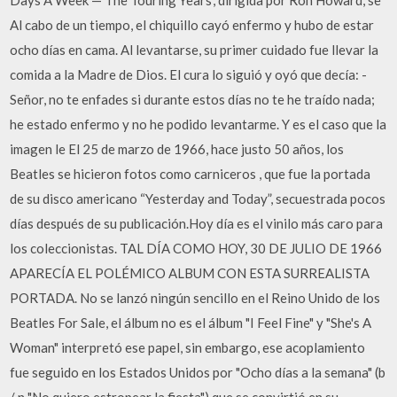
Days A Week — The Touring Years', dirigida por Ron Howard, se
Al cabo de un tiempo, el chiquillo cayó enfermo y hubo de estar
ocho días en cama. Al levantarse, su primer cuidado fue llevar la
comida a la Madre de Dios. El cura lo siguió y oyó que decía: -
Señor, no te enfades si durante estos días no te he traído nada;
he estado enfermo y no he podido levantarme. Y es el caso que la
imagen le El 25 de marzo de 1966, hace justo 50 años, los
Beatles se hicieron fotos como carniceros , que fue la portada
de su disco americano “Yesterday and Today”, secuestrada pocos
días después de su publicación.Hoy día es el vinilo más caro para
los coleccionistas. TAL DÍA COMO HOY, 30 DE JULIO DE 1966
APARECÍA EL POLÉMICO ALBUM CON ESTA SURREALISTA
PORTADA. No se lanzó ningún sencillo en el Reino Unido de los
Beatles For Sale, el álbum no es el álbum "I Feel Fine" y "She's A
Woman" interpretó ese papel, sin embargo, ese acoplamiento
fue seguido en los Estados Unidos por "Ocho días a la semana" (b