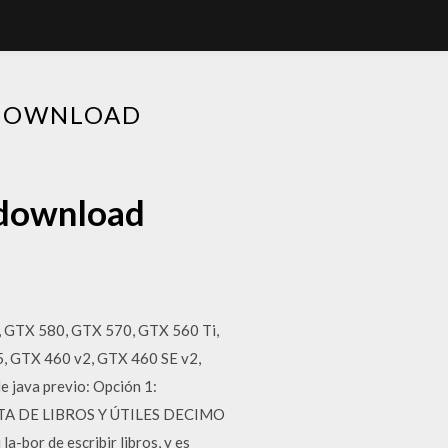
 DOWNLOAD
 download
0, GTX 580, GTX 570, GTX 560 Ti,
, GTX 460 v2, GTX 460 SE v2,
 java previo: Opción 1:
– LISTA DE LIBROS Y ÚTILES DECIMO
a-bor de escribir libros, y es