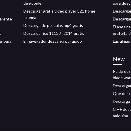
de google
para desc
Descargar gratis video player 321 home
Descargar
cinema
parente
Descargar
Descarga de películas mp4 gratis
El asesin
c
Descargar iso 11133_ 2014 gratis
gratuita d
r para
El navegador descarga pc rápido
Las almas
New
Pc de des
blade wa
Descargar
Qué desca
Descarga 
C ++ desc
máquina