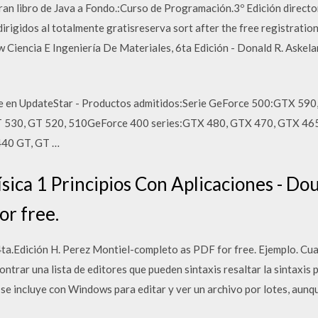
 gran libro de Java a Fondo.:Curso de Programación.3º Edición direct
rigidos al totalmente gratisreserva sort after the free registration
 Ciencia E Ingeniería De Materiales, 6ta Edición - Donald R. Askela
re en UpdateStar - Productos admitidos:Serie GeForce 500:GTX 59
T 530, GT 520, 510GeForce 400 series:GTX 480, GTX 470, GTX 465
440 GT, GT …
ica 1 Principios Con Aplicaciones - Doug
or free.
a.Edición H. Perez Montiel-completo as PDF for free. Ejemplo. Cual
ntrar una lista de editores que pueden sintaxis resaltar la sintaxis 
e incluye con Windows para editar y ver un archivo por lotes, aunqu