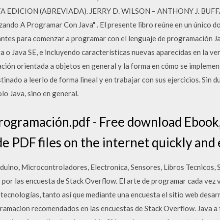
A 6TA EDICION (ABREVIADA). JERRY D. WILSON – ANTHONY J. BUFF
ando A Programar Con Java" . El presente libro reúne en un único 
ntes para comenzar a programar con el lenguaje de programación Ja
va o Java SE, e incluyendo características nuevas aparecidas en la v
ión orientada a objetos en general y la forma en cómo se implement
tinado a leerlo de forma lineal y en trabajar con sus ejercicios. Sin 
lo Java, sino en general.
rogramación.pdf - Free download Ebook
 PDF files on the internet quickly and e
uino, Microcontroladores, Electronica, Sensores, Libros Tecnicos, S
r las encuesta de Stack Overflow. El arte de programar cada vez 
 tecnologías, tanto así que mediante una encuesta el sitio web desar
ramacion recomendados en las encuestas de Stack Overflow. Java a f