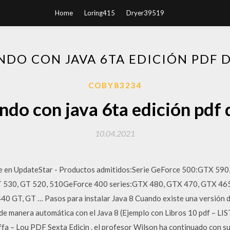
Home
Loring415
Dryer39519
DO CON JAVA 6TA EDICIÓN PDF
COBY83234
do con java 6ta edición pdf
10.04.2021
re en UpdateStar - Productos admitidos:Serie GeForce 500:GTX 59
T 530, GT 520, 510GeForce 400 series:GTX 480, GTX 470, GTX 465
0 GT, GT … Pasos para instalar Java 8 Cuando existe una versión de
es de manera automática con el Java 8 (Ejemplo con Libros 10 pdf 
ffa – Lou PDF Sexta Edicin . el profesor Wilson ha continuado con su l