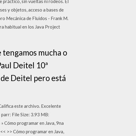
práctico, sin vueltas ni rodeos. El
ses y objetos, acceso a bases de
ro Mecánica de Fluidos - Frank M.
a habitual en los Java Project
que tengamos mucha o
aul Deitel 10ª
de Deitel pero está
Califica este archivo. Excelente
arr: File Size: 3.93 MB:
va » Cómo programar en Java, 9na
a << >> Cómo programar en Java,