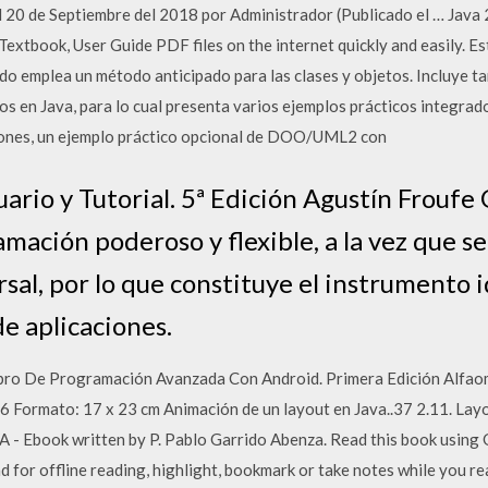
el 20 de Septiembre del 2018 por Administrador (Publicado el … Jav
tbook, User Guide PDF files on the internet quickly and easily. Est
ndo emplea un método anticipado para las clases y objetos. Incluye 
s en Java, para lo cual presenta varios ejemplos prácticos integrados
ciones, un ejemplo práctico opcional de DOO/UML2 con
ario y Tutorial. 5ª Edición Agustín Froufe
mación poderoso y flexible, a la vez que se
rsal, por lo que constituye el instrumento i
de aplicaciones.
bro De Programación Avanzada Con Android. Primera Edición Alfaome
Formato: 17 x 23 cm Animación de un layout en Java..37 2.11. Lay
- Ebook written by P. Pablo Garrido Abenza. Read this book using
d for offline reading, highlight, bookmark or take notes while you