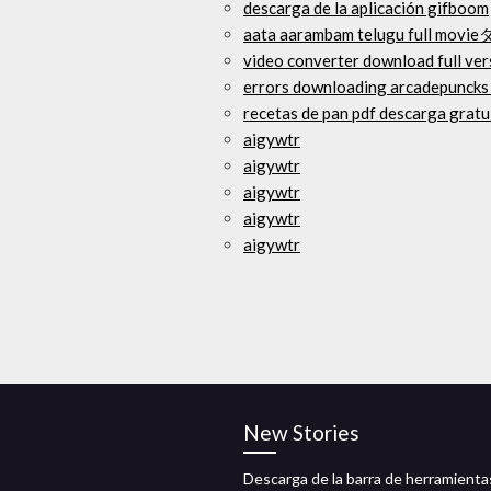
descarga de la aplicación gifboom
aata aarambam telugu full 
video converter download full ver
errors downloading arcadepuncks 
recetas de pan pdf descarga gratu
aigywtr
aigywtr
aigywtr
aigywtr
aigywtr
New Stories
Descarga de la barra de herramienta