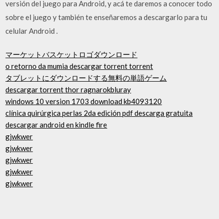
versión del juego para Android, y acá te daremos a conocer todo
sobre el juego y también te enseñaremos a descargarlo para tu
celular Android .
マーケットバスケットロゴダウンロード
o retorno da mumia descargar torrent torrent
タブレットにダウンロードする無料の単語ゲーム
descargar torrent thor ragnarokbluray
windows 10 version 1703 download kb4093120
clínica quirúrgica perlas 2da edición pdf descarga gratuita
descargar android en kindle fire
gjwkwer
gjwkwer
gjwkwer
gjwkwer
gjwkwer