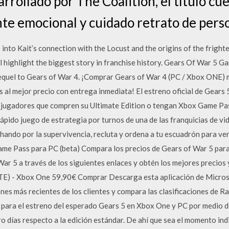
rollado por The Coalition, el título cu
e emocional y cuidado retrato de pers
p into Kait’s connection with the Locust and the origins of the frighte
ll highlight the biggest story in franchise history. Gears Of War 5 
equel to Gears of War 4. ¡Comprar Gears of War 4 (PC / Xbox ONE) 
 al mejor precio con entrega inmediata! El estreno oficial de Gears
s jugadores que compren su Ultimate Edition o tengan Xbox Game Pa
rápido juego de estrategia por turnos de una de las franquicias de 
hando por la supervivencia, recluta y ordena a tu escuadrón para ve
ame Pass para PC (beta) Compara los precios de Gears of War 5 para
r 5 a través de los siguientes enlaces y obtén los mejores preci
 Xbox One 59,90€ Comprar Descarga esta aplicación de Microso
iones más recientes de los clientes y compara las clasificaciones de 
 para el estreno del esperado Gears 5 en Xbox One y PC por medio de
o días respecto a la edición estándar. De ahí que sea el momento in