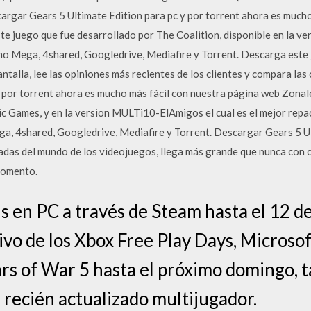
argar Gears 5 Ultimate Edition para pc y por torrent ahora es much
e juego que fue desarrollado por The Coalition, disponible en la v
mo Mega, 4shared, Googledrive, Mediafire y Torrent. Descarga este
alla, lee las opiniones más recientes de los clientes y compara las
 por torrent ahora es mucho más fácil con nuestra página web Zonal
ic Games, y en la version MULTi10-ElAmigos el cual es el mejor repac
a, 4shared, Googledrive, Mediafire y Torrent. Descargar Gears 5 Ul
madas del mundo de los videojuegos, llega más grande que nunca con
momento.
s en PC a través de Steam hasta el 12 de
vo de los Xbox Free Play Days, Microsof
s of War 5 hasta el próximo domingo, 
recién actualizado multijugador.