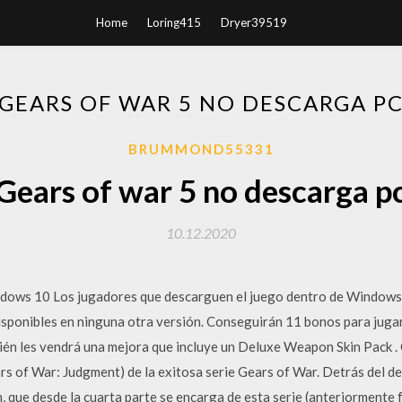
Home
Loring415
Dryer39519
GEARS OF WAR 5 NO DESCARGA P
BRUMMOND55331
Gears of war 5 no descarga p
10.12.2020
ows 10 Los jugadores que descarguen el juego dentro de Windows 1
isponibles en ninguna otra versión. Conseguirán 11 bonos para jugar 
bién les vendrá una mejora que incluye un Deluxe Weapon Skin Pack . 
ars of War: Judgment) de la exitosa serie Gears of War. Detrás del d
, que desde la cuarta parte se encarga de esta serie (anteriormente