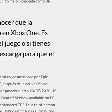
a UIR o mejor conocida como URI
nocer que la
o en Xbox One. Es
l juego o si tienes
scarga para que el
entura, desarrollado por Epic
 después de la activación del
haber pasado cuatro 20/07/2020 · If
 Gears 5 Skidrow available on PC,
 standard TPS, i.e. a third-person
1/2019 · DESCARGAR CALL OF DUTY