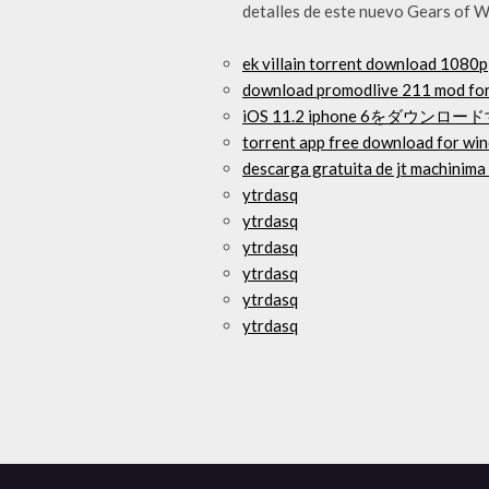
detalles de este nuevo Gears of Wa
ek villain torrent download 1080p
download promodlive 211 mod fo
iOS 11.2 iphone 6をダウンロ
torrent app free download for wi
descarga gratuita de jt machinima
ytrdasq
ytrdasq
ytrdasq
ytrdasq
ytrdasq
ytrdasq