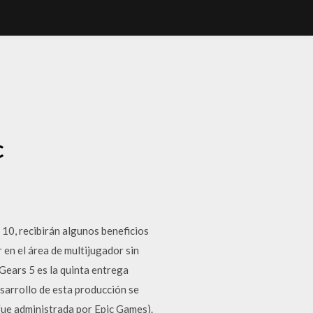
C
c
0, recibirán algunos beneficios
en el área de multijugador sin
Gears 5 es la quinta entrega
esarrollo de esta producción se
 fue administrada por Epic Games).