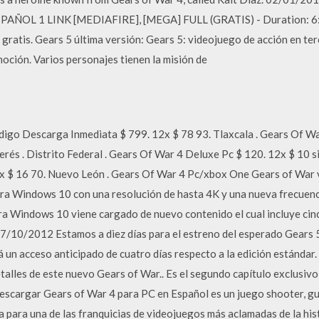
AÑOL 1 LINK [MEDIAFIRE], [MEGA] FULL (GRATIS) - Duration: 6:
gratis. Gears 5 última versión: Gears 5: videojuego de acción en te
oción. Varios personajes tienen la misión de
igo Descarga Inmediata $ 799. 12x $ 78 93. Tlaxcala . Gears Of W
erés . Distrito Federal . Gears Of War 4 Deluxe Pc $ 120. 12x $ 10 si
x $ 16 70. Nuevo León . Gears Of War 4 Pc/xbox One Gears of War vu
ra Windows 10 con una resolución de hasta 4K y una nueva frecuenci
ra Windows 10 viene cargado de nuevo contenido el cual incluye cin
17/10/2012 Estamos a diez días para el estreno del esperado Gears
rá un acceso anticipado de cuatro días respecto a la edición estándar
talles de este nuevo Gears of War.. Es el segundo capítulo exclusiv
Descargar Gears of War 4 para PC en Español es un juego shooter, g
 para una de las franquicias de videojuegos más aclamadas de la hi