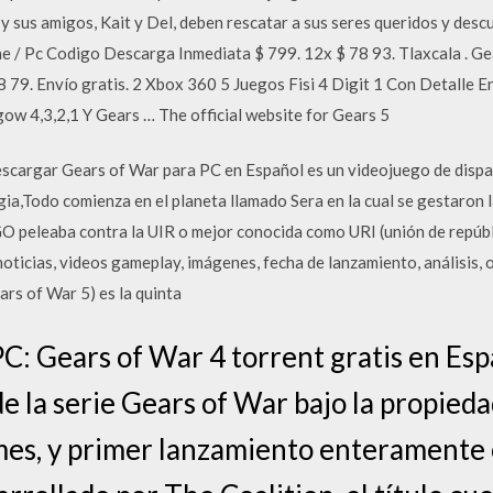
 y sus amigos, Kait y Del, deben rescatar a sus seres queridos y desc
 / Pc Codigo Descarga Inmediata $ 799. 12x $ 78 93. Tlaxcala . Ge
8 79. Envío gratis. 2 Xbox 360 5 Juegos Fisi 4 Digit 1 Con Detalle 
(gow 4,3,2,1 Y Gears … The official website for Gears 5
gar Gears of War para PC en Español es un videojuego de disparo
a,Todo comienza en el planeta llamado Sera en la cual se gestaron l
O peleaba contra la UIR o mejor conocida como URI (unión de repúbl
noticias, videos gameplay, imágenes, fecha de lanzamiento, análisis, 
rs of War 5) es la quinta
C: Gears of War 4 torrent gratis en Esp
e la serie Gears of War bajo la propieda
ames, y primer lanzamiento enteramente 