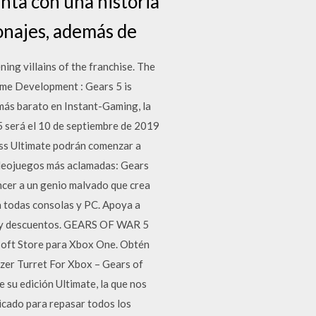
enta con una historia
onajes, además de
ning villains of the franchise. The
Game Development : Gears 5 is
más barato en Instant-Gaming, la
 5 será el 10 de septiembre de 2019
ss Ultimate podrán comenzar a
videojuegos más aclamadas: Gears
ncer a un genio malvado que crea
 todas consolas y PC. Apoya a
os y descuentos. GEARS OF WAR 5
ft Store para Xbox One. Obtén
Razer Turret For Xbox – Gears of
 su edición Ultimate, la que nos
dicado para repasar todos los