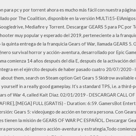
n para pc y por torrent ahora es mucho más fácil con nuestra pági
llado por The Coalition, disponible en la versión MULTi15-ElAmigos 
oogledrive, Mediafire y Torrent. Descargar GEARS 5 para PC por Tor
Shooter muy popular y esperado del 2019, perteneciente a la franqui
o la quinta entrega de la franquicia Gears of War, llamada GEARS 5.
género survival horror y acción-aventura, desarrollado por Epic Game
ma comienza 14 años después del día E, después de la activación del 
integra en el ejército después de haber pasado cuatro 20/07/2020 · 
 about them, search on Steam option Get Gears 5 Skidrow available 
ourself in a really good gameplay. It’s a standard TPS, i.e. a third-p
ears of War 4, called Kait Diaz. 02/01/2019 · DESCARGAR CALL
IRE], [MEGA] FULL (GRATIS) - Duration: 6:59. GamersBot Enterta
ersión: Gears 5: videojuego de acción en tercera persona. Con Gears
ajes tienen la misión de GEARS OF WAR PC ESPAÑOL. Descargar Gear
era persona, del género acción-aventura y estrategia,Todo comienza 