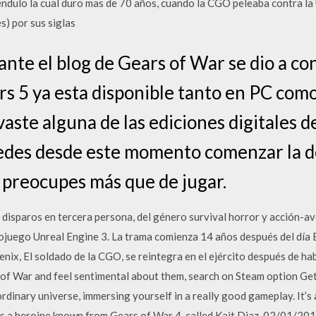
péndulo la cual duro mas de 70 años, cuando la CGO peleaba contra l
s) por sus siglas
ante el blog de Gears of War se dio a co
s 5 ya esta disponible tanto en PC com
vaste alguna de las ediciones digitales de
des desde este momento comenzar la de
e preocupes más que de jugar.
disparos en tercera persona, del género survival horror y acción-av
ojuego Unreal Engine 3. La trama comienza 14 años después del día E,
Fenix, El soldado de la CGO, se reintegra en el ejército después de 
of War and feel sentimental about them, search on Steam option Get
dinary universe, immersing yourself in a really good gameplay. It’s a
omes a heroine known from Gears of War 4, called Kait Diaz. 02/0